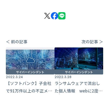
＜ 前の記事
次の記事 ＞
サイバーインシデント
サイバーインシデント
2022.3.24
2022.3.28
【ソフトバンク】子会社
ランサムウェアで流出し
で91万件以上の不正メー
た個人情報 webに2度公
ル送信 複数自治体に影
開され被害【東京コン
響
ピュータサービス】