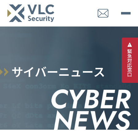
緊
急
対
応
サ
イ
バ
ー
ニ
ュ
ー
ス
窓
口