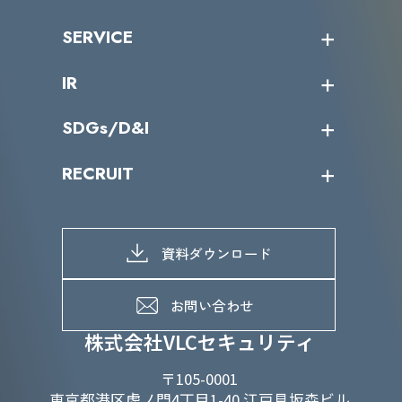
沿革
ニュース・リリース
SERVICE
ミッション／ビジョン
サイバーニュース
会社概要
コラム
課題からサービスを探す
IR
パートナー企業一覧
カテゴリー別サービス一覧
役員一覧
導入実績
IR情報トップ
SDGs/D&I
IRカレンダー
IRニュース
SDGs/D&Iトップ
RECRUIT
IRライブラリー
当グループのマテリアリティ
株主総会関係
マテリアリティへの取り組み
採用情報トップ
株式情報
SDGs推進体制
募集職種一覧
電子公告
D&Iの取り組み
メッセージ
資料ダウンロード
よくあるご質問
メンバーインタビュー
データで知るVLCセキュリティ
お問い合わせ
福利厚生
株式会社VLCセキュリティ
〒105-0001
東京都港区虎ノ門4丁目1-40 江戸見坂森ビル