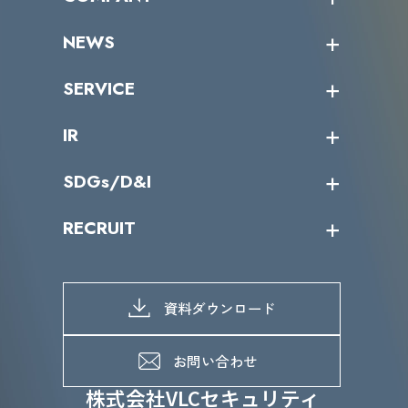
受講者の声
企業情報トップ
NEWS
トップメッセージ
沿革
ニュース・リリース
SERVICE
ミッション／ビジョン
サイバーニュース
会社概要
コラム
課題からサービスを探す
IR
パートナー企業一覧
カテゴリー別サービス一覧
役員一覧
導入実績
IR情報トップ
SDGs/D&I
IRカレンダー
IRニュース
SDGs/D&Iトップ
RECRUIT
IRライブラリー
当グループのマテリアリティ
株主総会関係
マテリアリティへの取り組み
採用情報トップ
株式情報
SDGs推進体制
募集職種一覧
電子公告
D&Iの取り組み
メッセージ
資料ダウンロード
よくあるご質問
メンバーインタビュー
データで知るVLCセキュリティ
お問い合わせ
福利厚生
株式会社VLCセキュリティ