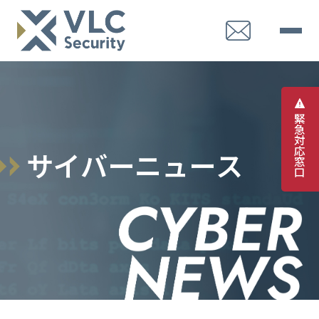
緊
急
対
応
サ
イ
バ
ー
ニ
ュ
ー
ス
窓
口