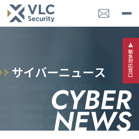
緊
急
対
応
サ
イ
バ
ー
ニ
ュ
ー
ス
窓
口