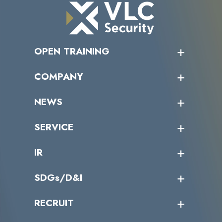
OPEN TRAINING
オープントレーニング一覧
COMPANY
受講者の声
企業情報トップ
NEWS
トップメッセージ
沿革
ニュース・リリース
SERVICE
ミッション／ビジョン
サイバーニュース
会社概要
コラム
課題からサービスを探す
IR
パートナー企業一覧
カテゴリー別サービス一覧
役員一覧
導入実績
IR情報トップ
SDGs/D&I
IRカレンダー
IRニュース
SDGs/D&Iトップ
RECRUIT
IRライブラリー
当グループのマテリアリティ
株主総会関係
マテリアリティへの取り組み
採用情報トップ