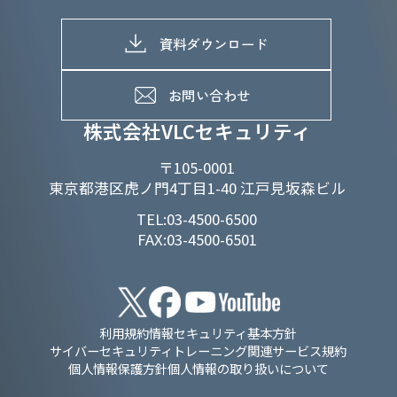
株式情報
SDGs推進体制
募集職種一覧
電子公告
D&Iの取り組み
メッセージ
資料ダウンロード
よくあるご質問
メンバーインタビュー
データで知るVLCセキュリティ
お問い合わせ
福利厚生
株式会社VLCセキュリティ
〒105-0001
東京都港区虎ノ門4丁目1-40 江戸見坂森ビル
TEL:03-4500-6500
FAX:03-4500-6501
利用規約
情報セキュリティ基本方針
サイバーセキュリティトレーニング関連サービス規約
個人情報保護方針
個人情報の取り扱いについて