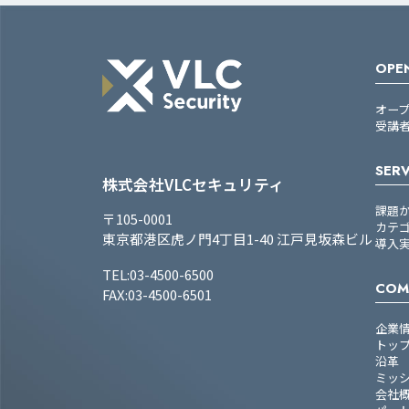
OPEN
オー
受講
SERV
株式会社VLCセキュリティ
課題
〒105-0001
カテ
東京都港区虎ノ門4丁目1-40 江戸見坂森ビル
導入
TEL:03-4500-6500
COM
FAX:03-4500-6501
企業
トッ
沿革
ミッ
会社