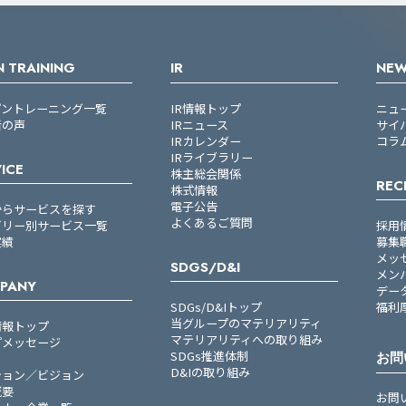
 TRAINING
IR
NE
プントレーニング一覧
IR情報トップ
ニュ
者の声
IRニュース
サイ
IRカレンダー
コラ
IRライブラリー
ICE
株主総会関係
REC
株式情報
電子公告
からサービスを探す
よくあるご質問
ゴリー別サービス一覧
採用
実績
募集
メッ
SDGS/D&I
メン
PANY
デー
SDGs/D&Iトップ
福利
当グループのマテリアリティ
情報トップ
マテリアリティへの取り組み
プメッセージ
SDGs推進体制
お問
D&Iの取り組み
ション／ビジョン
概要
お問