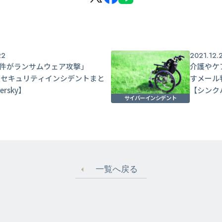
22
2021.12.
1件がランサムウェア攻撃」
介護やケ
年度セキュリティインシデントまと
すメール
ersky】
【シンク
サイバーインシデント
一覧へ戻る