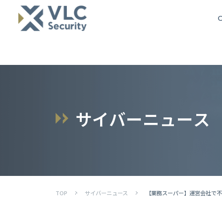
O
サ
イ
バ
ー
ニ
ュ
ー
ス
TOP
サイバーニュース
【業務スーパー】運営会社で不