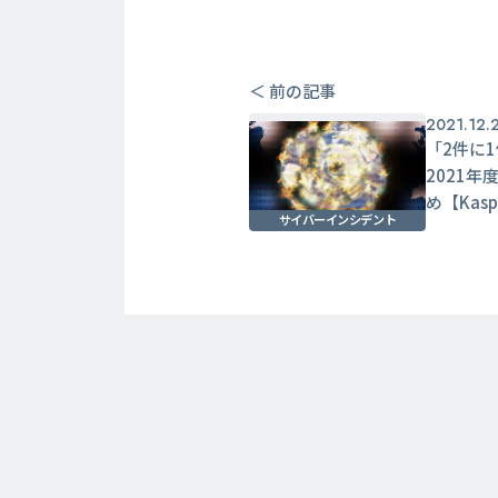
＜ 前の記事
2021.12.
「2件に
2021
め【Kasp
サイバーインシデント