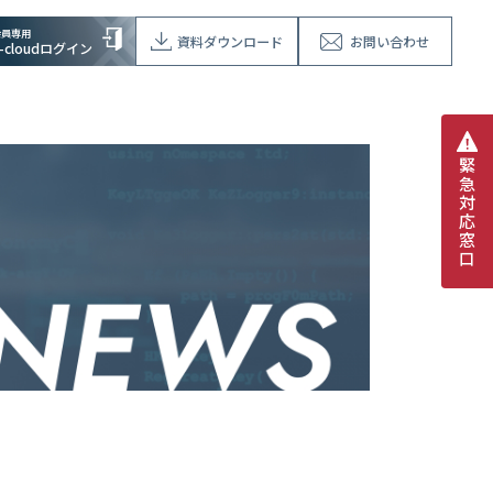
会員専用
資料ダウンロード
お問い合わせ
V-cloudログイン
緊
急
対
応
窓
口