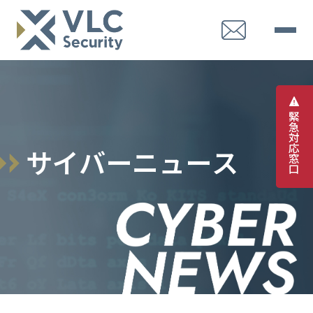
緊
急
対
応
サ
イ
バ
ー
ニ
ュ
ー
ス
窓
口