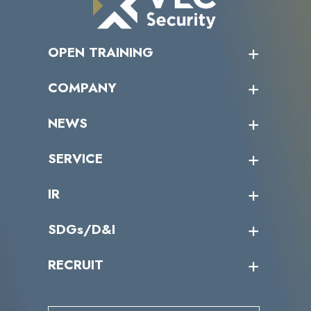
OPEN TRAINING
オープントレーニング一覧
COMPANY
受講者の声
企業情報トップ
NEWS
トップメッセージ
沿革
ニュース・リリース
SERVICE
ミッション／ビジョン
サイバーニュース
会社概要
コラム
課題からサービスを探す
IR
パートナー企業一覧
カテゴリー別サービス一覧
役員一覧
導入実績
IR情報トップ
SDGs/D&I
IRカレンダー
IRニュース
SDGs/D&Iトップ
RECRUIT
IRライブラリー
当グループのマテリアリティ
株主総会関係
マテリアリティへの取り組み
採用情報トップ
株式情報
SDGs推進体制
募集職種一覧