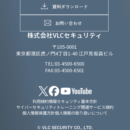
電子公告
D&Iの取り組み
メッセージ
資料ダウンロード
よくあるご質問
メンバーインタビュー
データで知るVLCセキュリティ
お問い合わせ
福利厚生
株式会社VLCセキュリティ
〒105-0001
東京都港区虎ノ門4丁目1-40 江戸見坂森ビル
TEL:03-4500-6500
FAX:03-4500-6501
利用規約
情報セキュリティ基本方針
サイバーセキュリティトレーニング関連サービス規約
個人情報保護方針
個人情報の取り扱いについて
© VLC SECURITY CO., LTD.