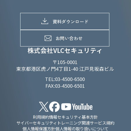
株主総会関係
マテリアリティへの取り組み
採用情報トップ
株式情報
SDGs推進体制
募集職種一覧
電子公告
D&Iの取り組み
メッセージ
資料ダウンロード
よくあるご質問
メンバーインタビュー
データで知るVLCセキュリティ
お問い合わせ
福利厚生
株式会社VLCセキュリティ
〒105-0001
東京都港区虎ノ門4丁目1-40 江戸見坂森ビル
TEL:03-4500-6500
FAX:03-4500-6501
利用規約
情報セキュリティ基本方針
サイバーセキュリティトレーニング関連サービス規約
個人情報保護方針
個人情報の取り扱いについて