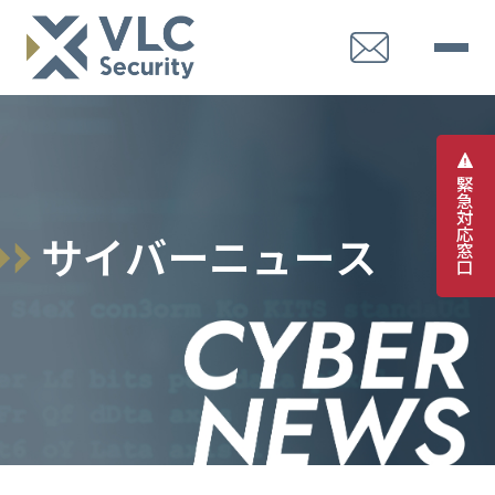
緊
急
対
応
サ
イ
バ
ー
ニ
ュ
ー
ス
窓
口