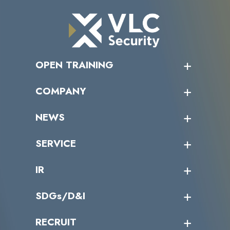
OPEN TRAINING
オープントレーニング一覧
COMPANY
受講者の声
企業情報トップ
NEWS
トップメッセージ
沿革
ニュース・リリース
SERVICE
ミッション／ビジョン
サイバーニュース
会社概要
コラム
課題からサービスを探す
IR
パートナー企業一覧
カテゴリー別サービス一覧
役員一覧
導入実績
IR情報トップ
SDGs/D&I
IRカレンダー
IRニュース
SDGs/D&Iトップ
RECRUIT
IRライブラリー
当グループのマテリアリティ