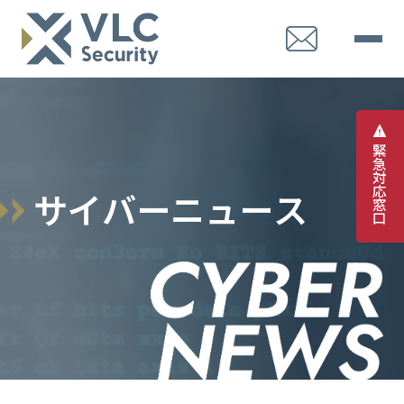
緊
急
対
応
サ
イ
バ
ー
ニ
ュ
ー
ス
窓
口