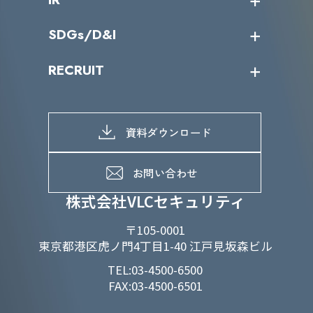
カテゴリー別サービス一覧
役員一覧
導入実績
IR情報トップ
SDGs/D&I
IRカレンダー
IRニュース
SDGs/D&Iトップ
RECRUIT
IRライブラリー
当グループのマテリアリティ
株主総会関係
マテリアリティへの取り組み
採用情報トップ
株式情報
SDGs推進体制
募集職種一覧
電子公告
D&Iの取り組み
メッセージ
資料ダウンロード
よくあるご質問
メンバーインタビュー
データで知るVLCセキュリティ
お問い合わせ
福利厚生
株式会社VLCセキュリティ
〒105-0001
東京都港区虎ノ門4丁目1-40 江戸見坂森ビル
TEL:03-4500-6500
FAX:03-4500-6501