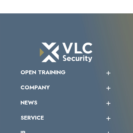
OPEN TRAINING
オープントレーニング一覧
COMPANY
受講者の声
企業情報トップ
NEWS
トップメッセージ
沿革
ニュース・リリース
SERVICE
ミッション／ビジョン
サイバーニュース
会社概要
コラム
課題からサービスを探す
IR
パートナー企業一覧