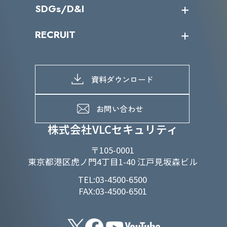
IR情報トップ
SDGs/D&I
IRカレンダー
IRニュース
SDGs/D&Iトップ
RECRUIT
IRライブラリー
当グループのマテリアリティ
株主総会関係
マテリアリティへの取り組み
採用情報トップ
株式情報
SDGs推進体制
募集職種一覧
電子公告
D&Iの取り組み
メッセージ
資料ダウンロード
よくあるご質問
メンバーインタビュー
データで知るVLCセキュリティ
お問い合わせ
福利厚生
株式会社VLCセキュリティ
〒105-0001
東京都港区虎ノ門4丁目1-40 江戸見坂森ビル
TEL:03-4500-6500
FAX:03-4500-6501