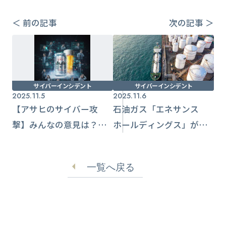
＜ 前の記事
次の記事 ＞
サイバーインシデント
サイバーインシデント
2025.11.5
2025.11.6
【アサヒのサイバー攻
石油ガス「エネサンス
撃】みんなの意見は？消
ホールディングス」がサ
費者、業者、専門家のコ
イバー攻撃被害 ハッ
メントまとめ
カー集団「Qilin」による
一覧へ戻る
ものか