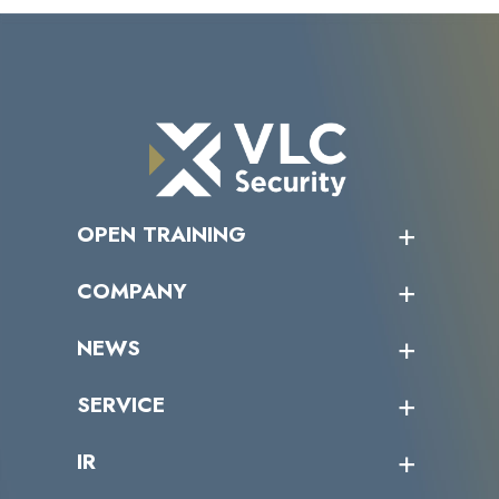
OPEN TRAINING
オープントレーニング一覧
COMPANY
受講者の声
企業情報トップ
NEWS
トップメッセージ
沿革
ニュース・リリース
SERVICE
ミッション／ビジョン
サイバーニュース
会社概要
コラム
課題からサービスを探す
IR
パートナー企業一覧
カテゴリー別サービス一覧
役員一覧
導入実績