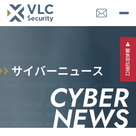
緊
急
対
応
サ
イ
バ
ー
ニ
ュ
ー
ス
窓
口