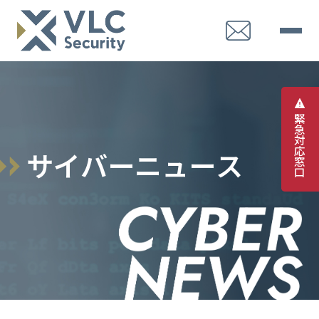
緊
急
対
応
サ
イ
バ
ー
ニ
ュ
ー
ス
窓
口