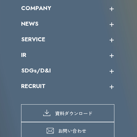
オープントレーニング一覧
COMPANY
受講者の声
企業情報トップ
NEWS
トップメッセージ
沿革
ニュース・リリース
SERVICE
ミッション／ビジョン
サイバーニュース
会社概要
コラム
課題からサービスを探す
IR
パートナー企業一覧
カテゴリー別サービス一覧
役員一覧
導入実績
IR情報トップ
SDGs/D&I
IRカレンダー
IRニュース
SDGs/D&Iトップ
RECRUIT
IRライブラリー
当グループのマテリアリティ
株主総会関係
マテリアリティへの取り組み
採用情報トップ
株式情報
SDGs推進体制
募集職種一覧
電子公告
D&Iの取り組み
メッセージ
資料ダウンロード
よくあるご質問
メンバーインタビュー
データで知るVLCセキュリティ
お問い合わせ
福利厚生