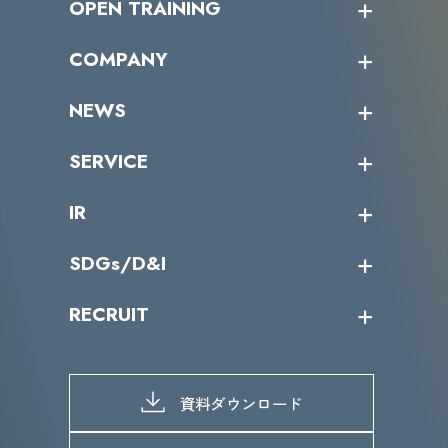
OPEN TRAINING
オープントレーニング一覧
COMPANY
受講者の声
企業情報トップ
NEWS
トップメッセージ
沿革
ニュース・リリース
SERVICE
ミッション／ビジョン
サイバーニュース
会社概要
コラム
課題からサービスを探す
IR
パートナー企業一覧
カテゴリー別サービス一覧
役員一覧
導入実績
IR情報トップ
SDGs/D&I
IRカレンダー
IRニュース
SDGs/D&Iトップ
RECRUIT
IRライブラリー
当グループのマテリアリティ
株主総会関係
マテリアリティへの取り組み
採用情報トップ
株式情報
SDGs推進体制
募集職種一覧
電子公告
D&Iの取り組み
メッセージ
資料ダウンロード
よくあるご質問
メンバーインタビュー
データで知るVLCセキュリティ