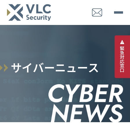
緊
急
対
応
サ
イ
バ
ー
ニ
ュ
ー
ス
窓
口