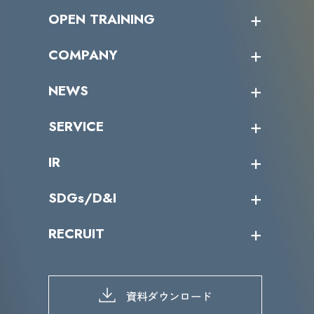
OPEN TRAINING
オープントレーニング一覧
COMPANY
受講者の声
企業情報トップ
NEWS
トップメッセージ
沿革
ニュース・リリース
SERVICE
ミッション／ビジョン
サイバーニュース
会社概要
コラム
課題からサービスを探す
IR
パートナー企業一覧
カテゴリー別サービス一覧
役員一覧
導入実績
IR情報トップ
SDGs/D&I
IRカレンダー
IRニュース
SDGs/D&Iトップ
RECRUIT
IRライブラリー
当グループのマテリアリティ
株主総会関係
マテリアリティへの取り組み
採用情報トップ
株式情報
SDGs推進体制
募集職種一覧
電子公告
D&Iの取り組み
メッセージ
資料ダウンロード
よくあるご質問
メンバーインタビュー