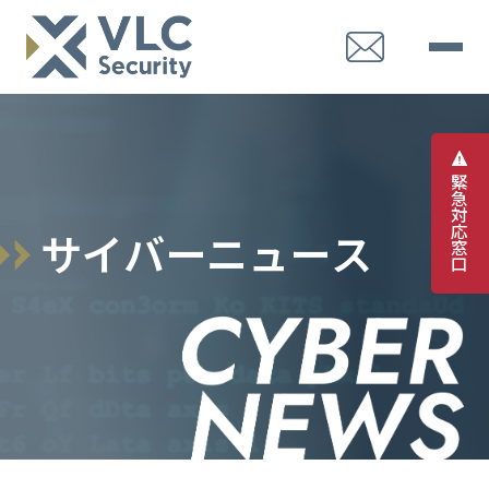
緊
急
対
応
サ
イ
バ
ー
ニ
ュ
ー
ス
窓
口