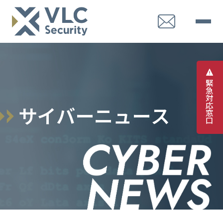
緊
急
対
応
サ
イ
バ
ー
ニ
ュ
ー
ス
窓
口