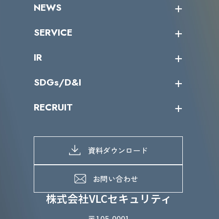
企業情報トップ
NEWS
トップメッセージ
沿革
ニュース・リリース
SERVICE
ミッション／ビジョン
サイバーニュース
会社概要
コラム
課題からサービスを探す
IR
パートナー企業一覧
カテゴリー別サービス一覧
役員一覧
導入実績
IR情報トップ
SDGs/D&I
IRカレンダー
IRニュース
SDGs/D&Iトップ
RECRUIT
IRライブラリー
当グループのマテリアリティ
株主総会関係
マテリアリティへの取り組み
採用情報トップ
株式情報
SDGs推進体制
募集職種一覧
電子公告
D&Iの取り組み
メッセージ
資料ダウンロード
よくあるご質問
メンバーインタビュー
データで知るVLCセキュリティ
お問い合わせ
福利厚生
株式会社VLCセキュリティ
〒105-0001