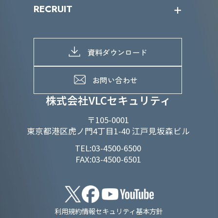
SDGs/D&Iトップ
RECRUIT
IRライブラリー
当グループのマテリアリティ
株主総会関係
マテリアリティへの取り組み
採用情報トップ
株式情報
SDGs推進体制
募集職種一覧
電子公告
D&Iの取り組み
メッセージ
資料ダウンロード
よくあるご質問
メンバーインタビュー
データで知るVLCセキュリティ
お問い合わせ
福利厚生
株式会社VLCセキュリティ
〒105-0001
東京都港区虎ノ門4丁目1-40 江戸見坂森ビル
TEL:03-4500-6500
FAX:03-4500-6501
利用規約
情報セキュリティ基本方針