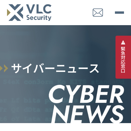
緊
急
対
応
サ
イ
バ
ー
ニ
ュ
ー
ス
窓
口