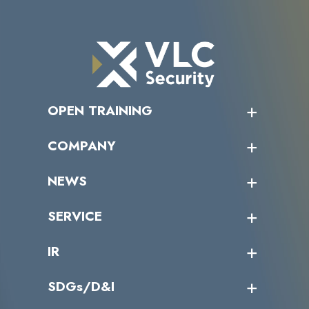
OPEN TRAINING
オープントレーニング一覧
COMPANY
受講者の声
企業情報トップ
NEWS
トップメッセージ
沿革
ニュース・リリース
SERVICE
ミッション／ビジョン
サイバーニュース
会社概要
コラム
課題からサービスを探す
IR
パートナー企業一覧
カテゴリー別サービス一覧
役員一覧
導入実績
IR情報トップ
SDGs/D&I
IRカレンダー
IRニュース