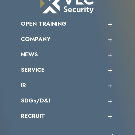
OPEN TRAINING
オープントレーニング一覧
COMPANY
受講者の声
企業情報トップ
NEWS
トップメッセージ
沿革
ニュース・リリース
SERVICE
ミッション／ビジョン
サイバーニュース
会社概要
コラム
課題からサービスを探す
IR
パートナー企業一覧
カテゴリー別サービス一覧
役員一覧
導入実績
IR情報トップ
SDGs/D&I
IRカレンダー
IRニュース
SDGs/D&Iトップ
RECRUIT
IRライブラリー
当グループのマテリアリティ
株主総会関係
マテリアリティへの取り組み
採用情報トップ
株式情報
SDGs推進体制
募集職種一覧