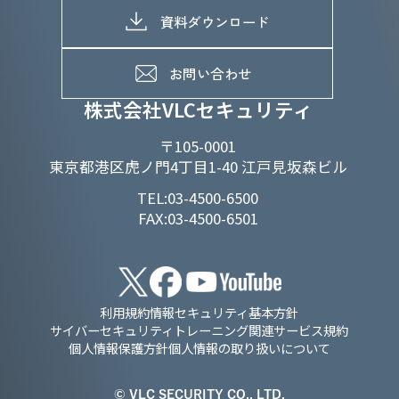
電子公告
D&Iの取り組み
メッセージ
資料ダウンロード
よくあるご質問
メンバーインタビュー
データで知るVLCセキュリティ
お問い合わせ
福利厚生
株式会社VLCセキュリティ
〒105-0001
東京都港区虎ノ門4丁目1-40 江戸見坂森ビル
TEL:03-4500-6500
FAX:03-4500-6501
利用規約
情報セキュリティ基本方針
サイバーセキュリティトレーニング関連サービス規約
個人情報保護方針
個人情報の取り扱いについて
© VLC SECURITY CO., LTD.