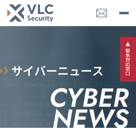
緊
急
対
応
サ
イ
バ
ー
ニ
ュ
ー
ス
窓
口