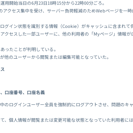
用開始当日の6月23日18時15分から22時00分ごろ。
」サイトへのアクセス集中を受け、サーバー負荷軽減のためWebページを
ログイン状態を識別する情報（Cookie）がキャッシュに含まれて
アクセスした一部ユーザーに、他の利用者の「Myページ」情報が
であったことが判明している。
報が他のユーザーから閲覧または編集可能となっていた。
レス
別、口座番号、口座名義
間中のログインユーザー全員を強制的にログアウトさせ、問題のキ
して、個人情報が閲覧または変更可能な状態となっていた利用者に