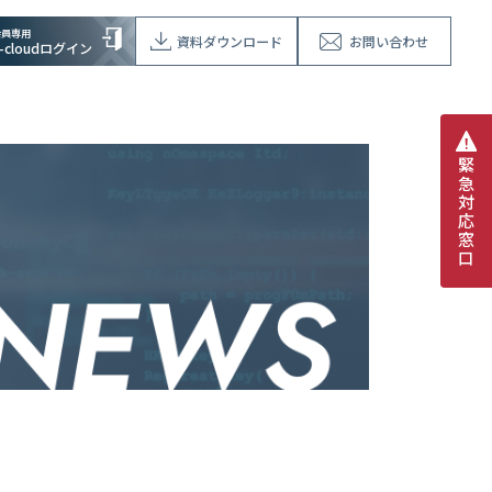
会員専用
資料ダウンロード
お問い合わせ
V-cloudログイン
緊
急
対
応
窓
口