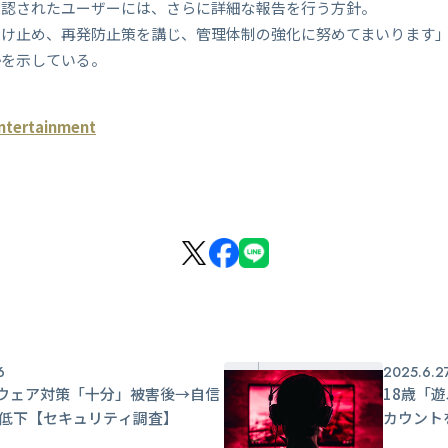
確認されたユーザーには、さらに詳細な報告を行う方針。
受け止め、再発防止策を講じ、管理体制の強化に努めてまいります
勢を示している。
ntertainment
6
2025.6.2
ウェア対策「十分」被害後→自信
18歳「
上低下【セキュリティ調査】
カウント