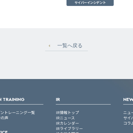
サイバーインシデント
一覧へ戻る
 TRAINING
IR
NE
プントレーニング一覧
IR情報トップ
ニュ
者の声
IRニュース
サイ
IRカレンダー
コラ
IRライブラリー
ICE