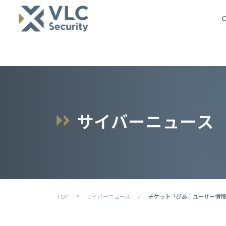
O
サ
イ
バ
ー
ニ
ュ
ー
ス
TOP
サイバーニュース
チケット「ぴあ」ユーザー情報