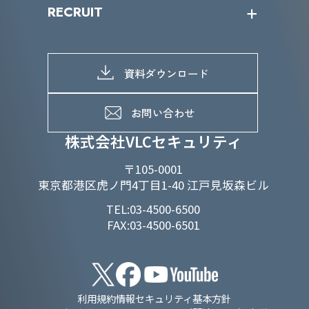
SDGs/D&Iトップ
RECRUIT
IRライブラリー
当グループのマテリアリティ
株主総会関係
マテリアリティへの取り組み
採用情報トップ
株式情報
SDGs推進体制
募集職種一覧
電子公告
D&Iの取り組み
メッセージ
資料ダウンロード
よくあるご質問
メンバーインタビュー
データで知るVLCセキュリティ
お問い合わせ
福利厚生
株式会社VLCセキュリティ
〒105-0001
東京都港区虎ノ門4丁目1-40 江戸見坂森ビル
TEL:03-4500-6500
FAX:03-4500-6501
利用規約
情報セキュリティ基本方針