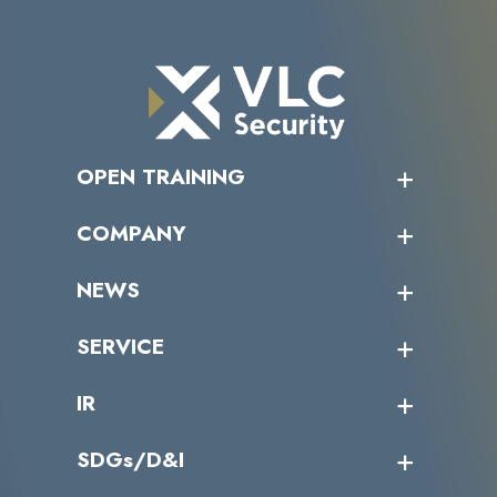
OPEN TRAINING
オープントレーニング一覧
COMPANY
受講者の声
企業情報トップ
NEWS
トップメッセージ
沿革
ニュース・リリース
SERVICE
ミッション／ビジョン
サイバーニュース
会社概要
コラム
課題からサービスを探す
IR
パートナー企業一覧
カテゴリー別サービス一覧
役員一覧
導入実績
IR情報トップ
SDGs/D&I
IRカレンダー
IRニュース