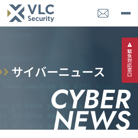
緊
急
対
応
サ
イ
バ
ー
ニ
ュ
ー
ス
窓
口