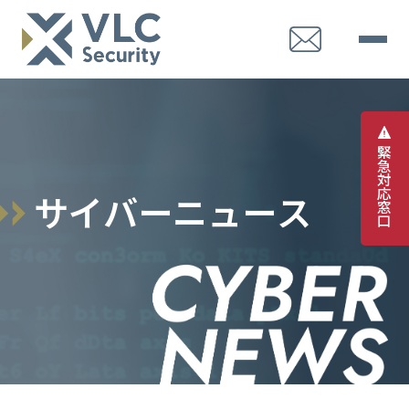
緊
急
対
応
サ
イ
バ
ー
ニ
ュ
ー
ス
窓
口