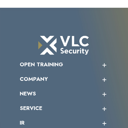
OPEN TRAINING
オープントレーニング一覧
COMPANY
受講者の声
企業情報トップ
NEWS
トップメッセージ
沿革
ニュース・リリース
SERVICE
ミッション／ビジョン
サイバーニュース
会社概要
コラム
課題からサービスを探す
IR
パートナー企業一覧
カテゴリー別サービス一覧