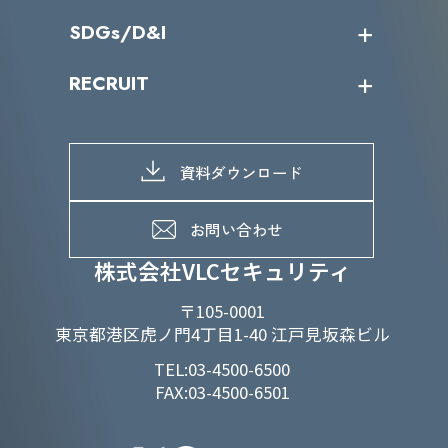
役員一覧
導入実績
IR情報トップ
SDGs/D&I
IRカレンダー
IRニュース
SDGs/D&Iトップ
RECRUIT
IRライブラリー
当グループのマテリアリティ
株主総会関係
マテリアリティへの取り組み
採用情報トップ
株式情報
SDGs推進体制
募集職種一覧
電子公告
D&Iの取り組み
メッセージ
資料ダウンロード
よくあるご質問
メンバーインタビュー
データで知るVLCセキュリティ
お問い合わせ
福利厚生
株式会社VLCセキュリティ
〒105-0001
東京都港区虎ノ門4丁目1-40 江戸見坂森ビル
TEL:03-4500-6500
FAX:03-4500-6501