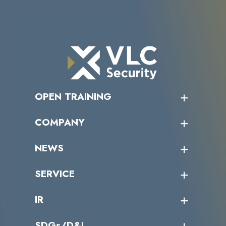
OPEN TRAINING
オープントレーニング一覧
COMPANY
受講者の声
企業情報トップ
NEWS
トップメッセージ
沿革
ニュース・リリース
SERVICE
ミッション／ビジョン
サイバーニュース
会社概要
コラム
課題からサービスを探す
IR
パートナー企業一覧
カテゴリー別サービス一覧
役員一覧
導入実績
IR情報トップ
SDGs/D&I