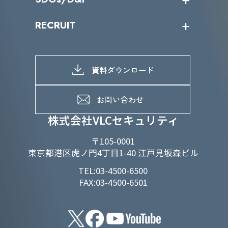
IRカレンダー
IRニュース
SDGs/D&Iトップ
RECRUIT
IRライブラリー
当グループのマテリアリティ
株主総会関係
マテリアリティへの取り組み
採用情報トップ
株式情報
SDGs推進体制
募集職種一覧
電子公告
D&Iの取り組み
メッセージ
資料ダウンロード
よくあるご質問
メンバーインタビュー
データで知るVLCセキュリティ
お問い合わせ
福利厚生
株式会社VLCセキュリティ
〒105-0001
東京都港区虎ノ門4丁目1-40 江戸見坂森ビル
TEL:03-4500-6500
FAX:03-4500-6501