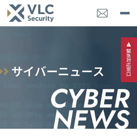
緊
急
対
応
サ
イ
バ
ー
ニ
ュ
ー
ス
窓
口