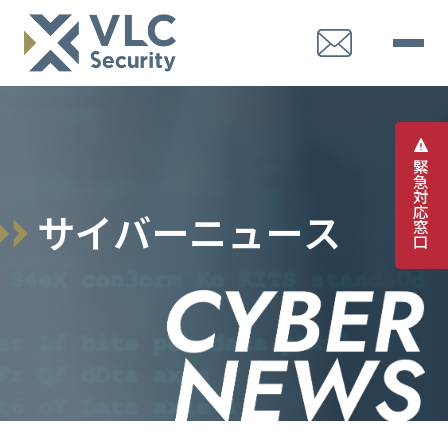
緊
急
対
応
サ
イ
バ
ー
ニ
ュ
ー
ス
窓
口