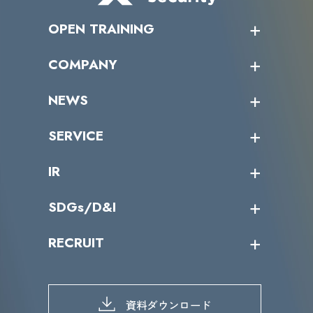
OPEN TRAINING
オープントレーニング一覧
COMPANY
受講者の声
企業情報トップ
NEWS
トップメッセージ
沿革
ニュース・リリース
SERVICE
ミッション／ビジョン
サイバーニュース
会社概要
コラム
課題からサービスを探す
IR
パートナー企業一覧
カテゴリー別サービス一覧
役員一覧
導入実績
IR情報トップ
SDGs/D&I
IRカレンダー
IRニュース
SDGs/D&Iトップ
RECRUIT
IRライブラリー
当グループのマテリアリティ
株主総会関係
マテリアリティへの取り組み
採用情報トップ
株式情報
SDGs推進体制
募集職種一覧
電子公告
D&Iの取り組み
メッセージ
資料ダウンロード
よくあるご質問