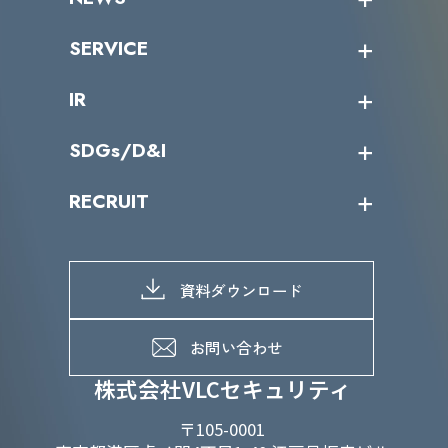
トップメッセージ
沿革
ニュース・リリース
SERVICE
ミッション／ビジョン
サイバーニュース
会社概要
コラム
課題からサービスを探す
IR
パートナー企業一覧
カテゴリー別サービス一覧
役員一覧
導入実績
IR情報トップ
SDGs/D&I
IRカレンダー
IRニュース
SDGs/D&Iトップ
RECRUIT
IRライブラリー
当グループのマテリアリティ
株主総会関係
マテリアリティへの取り組み
採用情報トップ
株式情報
SDGs推進体制
募集職種一覧
電子公告
D&Iの取り組み
メッセージ
資料ダウンロード
よくあるご質問
メンバーインタビュー
データで知るVLCセキュリティ
お問い合わせ
福利厚生
株式会社VLCセキュリティ
〒105-0001