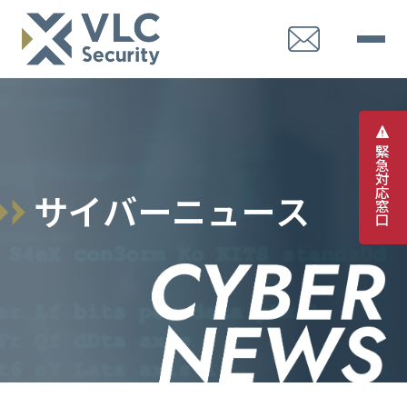
緊
急
対
応
サ
イ
バ
ー
ニ
ュ
ー
ス
窓
口