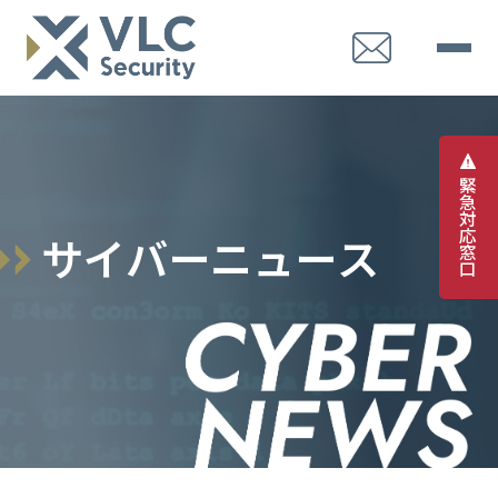
緊
急
対
応
サ
イ
バ
ー
ニ
ュ
ー
ス
窓
口