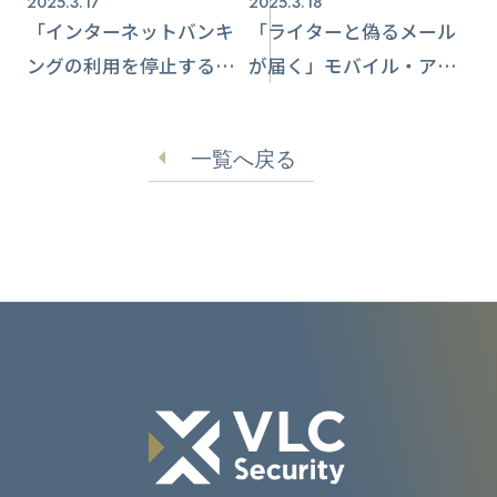
2025.3.17
2025.3.18
「インターネットバンキ
「ライターと偽るメール
ングの利用を停止する」
が届く」モバイル・アニ
と銀行担当者かたる詐欺
メニュース事業社でなり
行為に注意喚起【山形銀
すまし発生【イード】
一覧へ戻る
行】