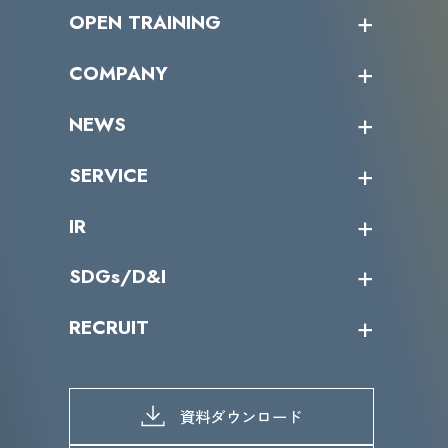
OPEN TRAINING
オープントレーニング一覧
COMPANY
受講者の声
企業情報トップ
NEWS
トップメッセージ
沿革
ニュース・リリース
SERVICE
ミッション／ビジョン
サイバーニュース
会社概要
コラム
課題からサービスを探す
IR
パートナー企業一覧
カテゴリー別サービス一覧
役員一覧
導入実績
IR情報トップ
SDGs/D&I
IRカレンダー
IRニュース
SDGs/D&Iトップ
RECRUIT
IRライブラリー
当グループのマテリアリティ
株主総会関係
マテリアリティへの取り組み
採用情報トップ
株式情報
SDGs推進体制
募集職種一覧
電子公告
D&Iの取り組み
メッセージ
資料ダウンロード
よくあるご質問
メンバーインタビュー