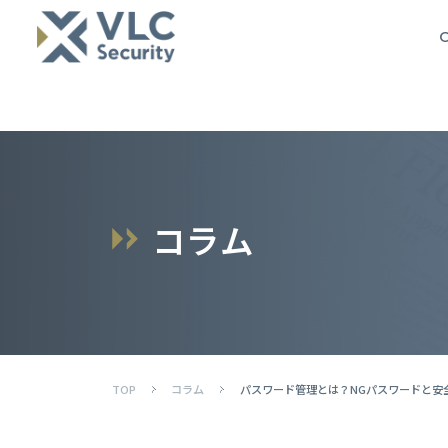
O
コ
ラ
ム
TOP
コラム
パスワード管理とは？NGパスワードと安