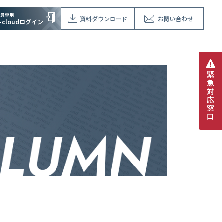
会員専用
資料ダウンロード
お問い合わせ
V-cloudログイン
緊
急
対
応
窓
口