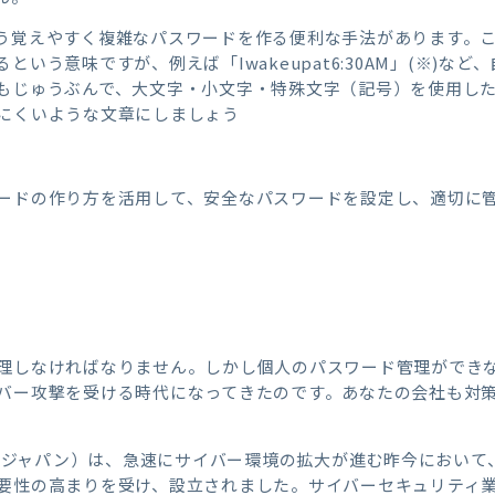
う覚えやすく複雑なパスワードを作る便利な手法があります。
いう意味ですが、例えば「Iwakeupat6:30AM」(※)な
もじゅうぶんで、大文字・小文字・特殊文字（記号）を使用し
にくいような文章にしましょう
ードの作り方を活用して、安全なパスワードを設定し、適切に
理しなければなりません。しかし個人のパスワード管理ができ
バー攻撃を受ける時代になってきたのです。あなたの会社も対
ージムジャパン）は、急速にサイバー環境の拡大が進む昨今におい
要性の高まりを受け、設立されました。サイバーセキュリティ