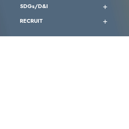
導入実績
IR情報トップ
SDGs/D&I
IRカレンダー
IRニュース
SDGs/D&Iトップ
RECRUIT
IRライブラリー
当グループのマテリアリティ
株主総会関係
マテリアリティへの取り組み
採用情報トップ
株式情報
SDGs推進体制
募集職種一覧
電子公告
D&Iの取り組み
メッセージ
資料ダウンロード
よくあるご質問
メンバーインタビュー
データで知るVLCセキュリティ
お問い合わせ
福利厚生
株式会社VLCセキュリティ
〒105-0001
東京都港区虎ノ門4丁目1-40 江戸見坂森ビル
TEL:03-4500-6500
FAX:03-4500-6501