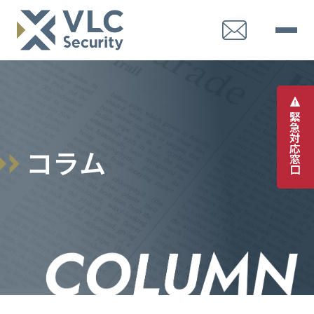
緊
急
対
応
コ
ラ
ム
窓
口