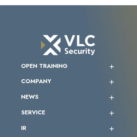
OPEN TRAINING
オープントレーニング一覧
COMPANY
受講者の声
企業情報トップ
NEWS
トップメッセージ
沿革
ニュース・リリース
SERVICE
ミッション／ビジョン
サイバーニュース
会社概要
コラム
課題からサービスを探す
IR
パートナー企業一覧
カテゴリー別サービス一覧
役員一覧