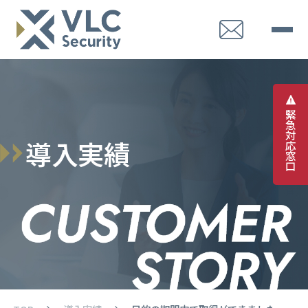
緊
急
対
導
入
実
績
応
窓
口