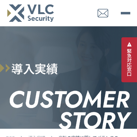
緊
急
対
導
入
実
績
応
窓
口