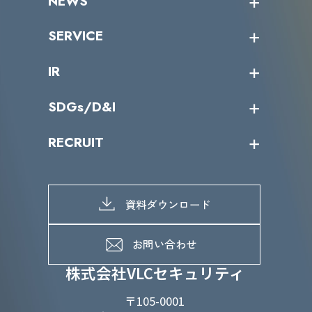
NEWS
トップメッセージ
沿革
ニュース・リリース
SERVICE
ミッション／ビジョン
サイバーニュース
会社概要
コラム
課題からサービスを探す
IR
パートナー企業一覧
カテゴリー別サービス一覧
役員一覧
導入実績
IR情報トップ
SDGs/D&I
IRカレンダー
IRニュース
SDGs/D&Iトップ
RECRUIT
IRライブラリー
当グループのマテリアリティ
株主総会関係
マテリアリティへの取り組み
採用情報トップ
株式情報
SDGs推進体制
募集職種一覧
電子公告
D&Iの取り組み
メッセージ
資料ダウンロード
よくあるご質問
メンバーインタビュー
データで知るVLCセキュリティ
お問い合わせ
福利厚生
株式会社VLCセキュリティ
〒105-0001