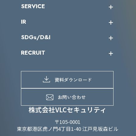
沿革
ニュース・リリース
SERVICE
ミッション／ビジョン
サイバーニュース
会社概要
コラム
課題からサービスを探す
IR
パートナー企業一覧
カテゴリー別サービス一覧
役員一覧
導入実績
IR情報トップ
SDGs/D&I
IRカレンダー
IRニュース
SDGs/D&Iトップ
RECRUIT
IRライブラリー
当グループのマテリアリティ
株主総会関係
マテリアリティへの取り組み
採用情報トップ
株式情報
SDGs推進体制
募集職種一覧
電子公告
D&Iの取り組み
メッセージ
資料ダウンロード
よくあるご質問
メンバーインタビュー
データで知るVLCセキュリティ
お問い合わせ
福利厚生
株式会社VLCセキュリティ
〒105-0001
東京都港区虎ノ門4丁目1-40 江戸見坂森ビル