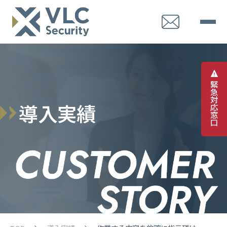
緊
急
対
導
入
実
績
応
窓
口