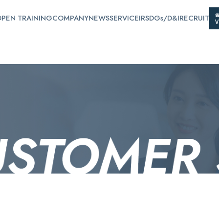
PEN TRAINING
COMPANY
NEWS
SERVICE
IR
SDGs/D&I
RECRUIT