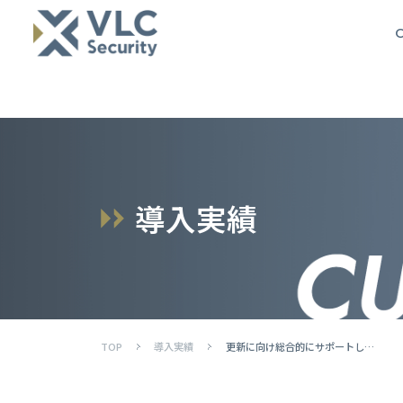
O
導
入
実
績
TOP
導入実績
更新に向け総合的にサポートしていただきました