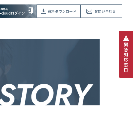
会員専用
資料ダウンロード
お問い合わせ
V-cloudログイン
緊
急
対
応
窓
口