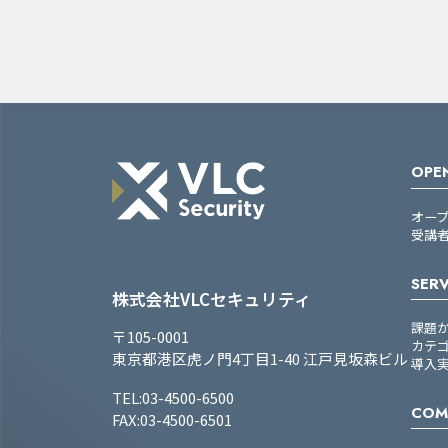
OPEN
オー
受講
SERV
株式会社VLCセキュリティ
課題
〒105-0001
カテ
東京都港区虎ノ門4丁目1-40 江戸見坂森ビル
導入
TEL:03-4500-6500
COM
FAX:03-4500-6501