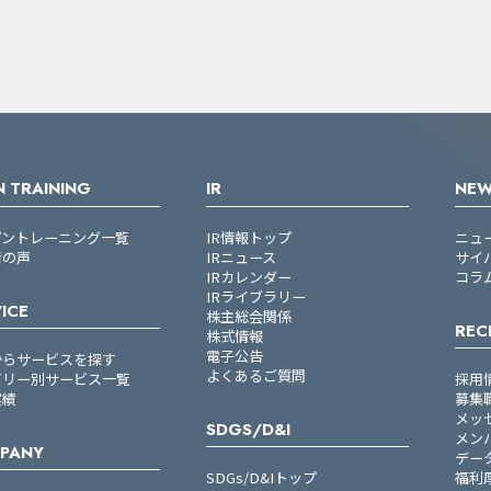
 TRAINING
IR
NE
プントレーニング一覧
IR情報トップ
ニュ
者の声
IRニュース
サイ
IRカレンダー
コラ
IRライブラリー
ICE
株主総会関係
REC
株式情報
電子公告
からサービスを探す
よくあるご質問
ゴリー別サービス一覧
採用
実績
募集
メッ
SDGS/D&I
メン
PANY
デー
SDGs/D&Iトップ
福利