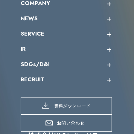
COMPANY
受講者の声
企業情報トップ
NEWS
トップメッセージ
沿革
ニュース・リリース
SERVICE
ミッション／ビジョン
サイバーニュース
会社概要
コラム
課題からサービスを探す
IR
パートナー企業一覧
カテゴリー別サービス一覧
役員一覧
導入実績
IR情報トップ
SDGs/D&I
IRカレンダー
IRニュース
SDGs/D&Iトップ
RECRUIT
IRライブラリー
当グループのマテリアリティ
株主総会関係
マテリアリティへの取り組み
採用情報トップ
株式情報
SDGs推進体制
募集職種一覧
電子公告
D&Iの取り組み
メッセージ
資料ダウンロード
よくあるご質問
メンバーインタビュー
データで知るVLCセキュリティ
お問い合わせ
福利厚生