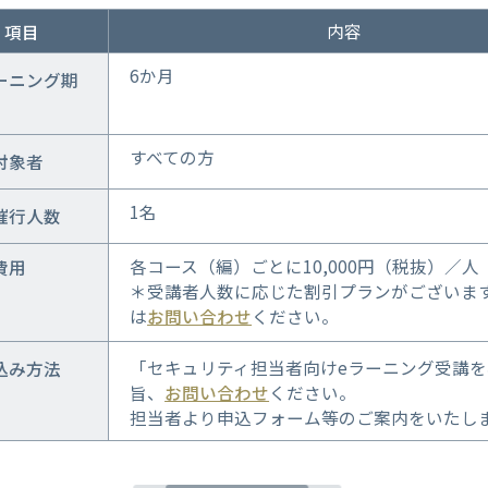
内容
項目
6か月
ーニング期
すべての方
対象者
1名
催行人数
各コース（編）ごとに10,000円（税抜）／人
費用
＊受講者人数に応じた割引プランがございま
は
お問い合わせ
ください。
「セキュリティ担当者向けeラーニング受講
込み方法
旨、
お問い合わせ
ください。
担当者より申込フォーム等のご案内をいたし