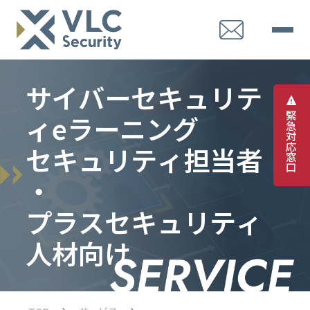
サ
イ
バ
ー
セ
キ
ュ
リ
テ
緊
ィ
e
ラ
ー
ニ
ン
グ
急
対
応
セ
キ
ュ
リ
テ
ィ
担
当
者
窓
口
・
プ
ラ
ス
セ
キ
ュ
リ
テ
ィ
人
材
向
け